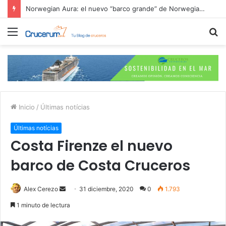
Cruceros 2026: Itinerarios más buscados y ofertas de reserva anticipada
Menú
B
p
Inicio
/
Últimas notícias
Últimas notícias
Costa Firenze el nuevo
barco de Costa Cruceros
Send
Alex Cerezo
31 diciembre, 2020
0
1.793
an
1 minuto de lectura
email