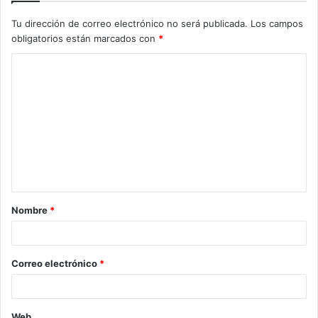
Tu dirección de correo electrónico no será publicada.
Los campos
obligatorios están marcados con
*
C
o
m
e
n
t
a
Nombre
*
r
i
o
Correo electrónico
*
*
Web