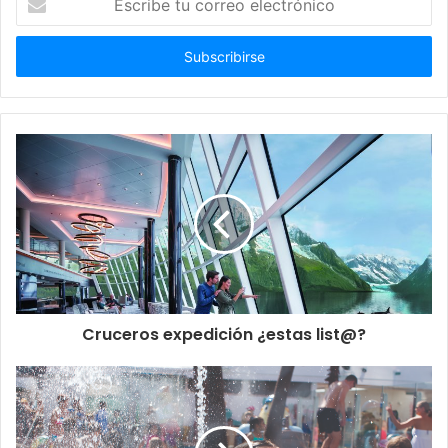
tu
correo
electrónico
Cruceros expedición ¿estas list@?