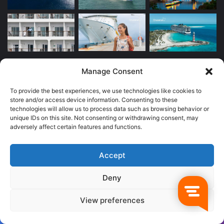
Manage Consent
Newsletter
To provide the best experiences, we use technologies like cookies to
store and/or access device information. Consenting to these
Escribe
technologies will allow us to process data such as browsing behavior or
tu
unique IDs on this site. Not consenting or withdrawing consent, may
correo
adversely affect certain features and functions.
electrónico
Accept
Publicidad
Deny
View preferences
Facebook
Twitter
WhatsApp
Telegram
Viber