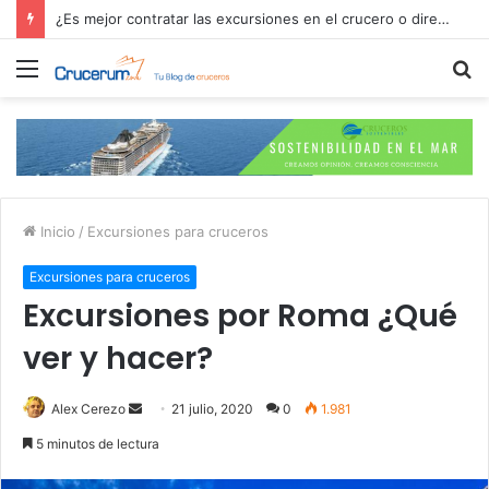
¿Es mejor contratar las excursiones en el crucero o directamente en el puerto?
Menú
B
p
Inicio
/
Excursiones para cruceros
Excursiones para cruceros
Excursiones por Roma ¿Qué
ver y hacer?
Send
Alex Cerezo
21 julio, 2020
0
1.981
an
5 minutos de lectura
email