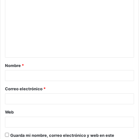
C
o
m
e
n
t
a
Nombre
*
r
i
o
Correo electrónico
*
*
Web
Guarda mi nombre, correo electrónico y web en este