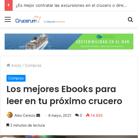
¿Es mejor contratar las excursiones en el crucero o directamente en el puerto?
Menú
B
p
Inicio
/
Compras
Compras
Los mejores Ebooks para
leer en tu próximo crucero
Send
Alex Cerezo
6 mayo, 2021
0
14.930
an
2 minutos de lectura
email