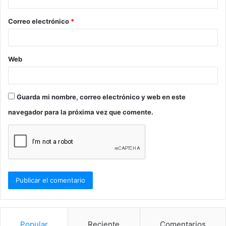
i
o
Correo electrónico
*
*
Web
Guarda mi nombre, correo electrónico y web en este
navegador para la próxima vez que comente.
Popular
Reciente
Comentarios