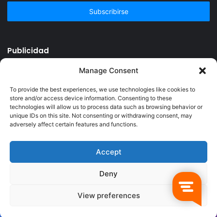
correo
electrónico
Publicidad
Manage Consent
To provide the best experiences, we use technologies like cookies to
store and/or access device information. Consenting to these
technologies will allow us to process data such as browsing behavior or
unique IDs on this site. Not consenting or withdrawing consent, may
adversely affect certain features and functions.
Accept
© Copyright 2026, Todos los derechos reservados @Crucerum |
Deny
Facebook
Twitter
YouTube
Instagram
View preferences