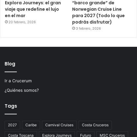
Explora Journeys: el gran
“barco grande” de
viaje que redefine el lujo
Norwegian Cruise Line
en el mar
para 2027 (Todo lo que
podrás disfrutar)
20 febrero, 2026
3 febrero, 2026
Blog
Ir a Crucerum
¿Quiénes somos?
Tags
2027
Caribe
Carnival Cruises
Costa Cruceros
Costa Toscana
Explora Journeys
Futuro
MSC Cruceros