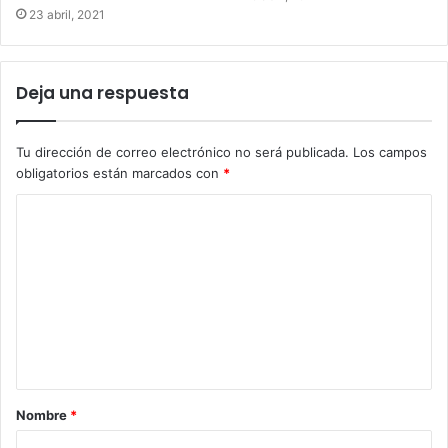
23 abril, 2021
Deja una respuesta
Tu dirección de correo electrónico no será publicada.
Los campos
obligatorios están marcados con
*
C
o
m
e
n
t
a
Nombre
*
r