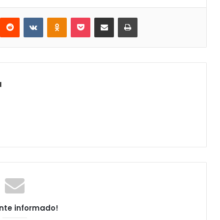
interest
Reddit
VKontakte
Odnoklassniki
Pocket
Compartir por correo electrónico
Imprimir
a
nte informado!