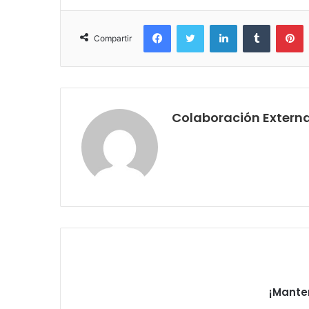
Facebook
Twitter
LinkedIn
Tumblr
P
Compartir
Colaboración Extern
¡Mante