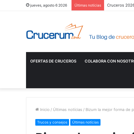
¿Es mejor cont
jueves, agosto 6 2026
Últimas notícias
OFERTAS DE CRUCEROS
COLABORA CON NOSOTR
Inicio
/
Últimas notícias
/
Bizum la mejor forma de 
Trucos y consejos
Últimas notícias