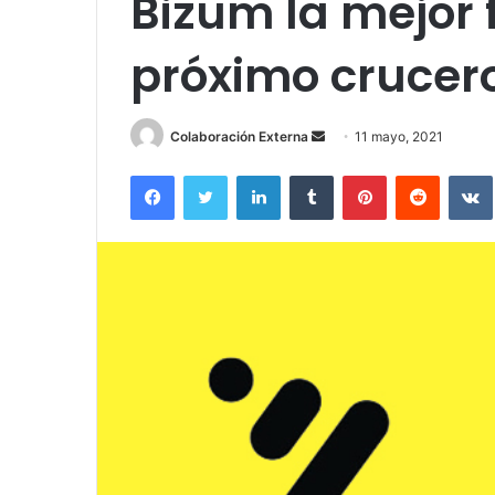
Bizum la mejor 
próximo crucer
Send
Colaboración Externa
11 mayo, 2021
an
Facebook
Twitter
LinkedIn
Tumblr
Pinterest
Reddit
email