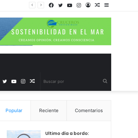
Facebook
Twitter
YouTube
Instagram
Acceso
Publicación
Barra
al
lateral
azar
Facebook
Twitter
YouTube
Instagram
Publicación
Buscar
al
por
Popular
Reciente
Comentarios
azar
Ultimo día a bordo: