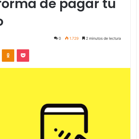
forma de pagar tu
o
0
1.729
2 minutos de lectura
VKontakte
Odnoklassniki
Pocket