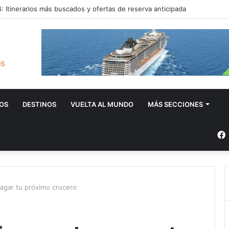
ratar las excursiones en el crucero o directamente en el puerto?
OS
DESTINOS
VUELTA AL MUNDO
MÁS SECCIONES
pagar tu próximo crucero