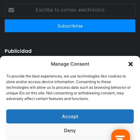
Escribe
tu
correo
electrónico
Publicidad
Manage Consent
To provide the best experiences, we use technologies like cookies to
store and/or access device information. Consenting to these
technologies will allow us to process data such as browsing behavior or
unique IDs on this site. Not consenting or withdrawing consent, may
adversely affect certain features and functions.
Accept
© Copyright 2026, Todos los derechos reservados @Crucerum |
Deny
Facebook
Twitter
YouTube
Instagram