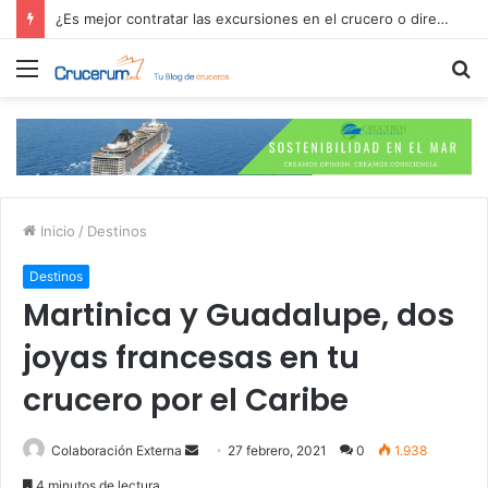
¿Es mejor contratar las excursiones en el crucero o directamente en el puerto?
Menú
B
p
Inicio
/
Destinos
Destinos
Martinica y Guadalupe, dos
joyas francesas en tu
crucero por el Caribe
Send
Colaboración Externa
27 febrero, 2021
0
1.938
an
4 minutos de lectura