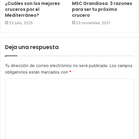
¿Cuáles son los mejores
MSC Grandiosa: 3 razones
cruceros por el
para ser tu próximo
Mediterráneo?
crucero
23 julio, 2025
23 noviembre, 2021
Deja una respuesta
Tu dirección de correo electrónico no será publicada.
Los campos
obligatorios están marcados con
*
C
o
m
e
n
t
a