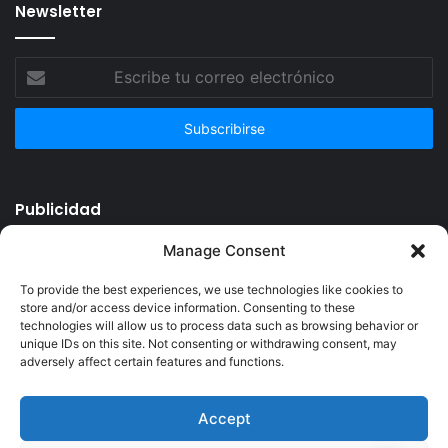
Newsletter
Escribe
tu
correo
electrónico
Publicidad
Manage Consent
To provide the best experiences, we use technologies like cookies to
store and/or access device information. Consenting to these
technologies will allow us to process data such as browsing behavior or
unique IDs on this site. Not consenting or withdrawing consent, may
adversely affect certain features and functions.
Accept
© Copyright 2026, Todos los derechos reservados @Crucerum |