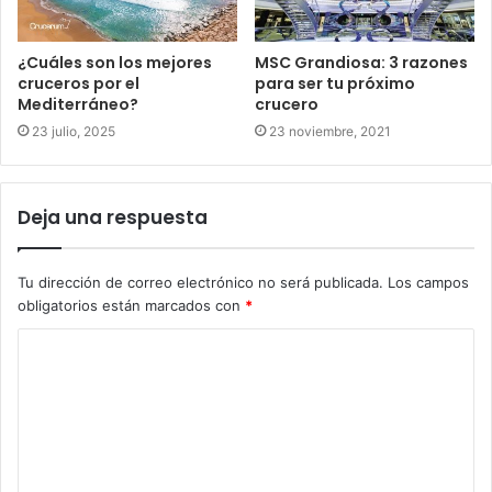
¿Cuáles son los mejores
MSC Grandiosa: 3 razones
cruceros por el
para ser tu próximo
Mediterráneo?
crucero
23 julio, 2025
23 noviembre, 2021
Deja una respuesta
Tu dirección de correo electrónico no será publicada.
Los campos
obligatorios están marcados con
*
C
o
m
e
n