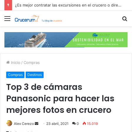
¿Es mejor contratar las excursiones en el crucero o directamente en el puerto?
Menú
B
p
Inicio
/
Compras
Compras
Destinos
Top 3 de cámaras
Panasonic para hacer las
mejores fotos en crucero
Send
Alex Cerezo
23 abril, 2021
0
15.019
an