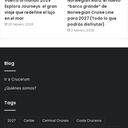
Vuelta al mundo 2029
Norwegian Aura: el nuevo
Explora Journeys: el gran
“barco grande” de
viaje que redefine el lujo
Norwegian Cruise Line
en el mar
para 2027 (Todo lo que
podrás disfrutar)
20 febrero, 2026
3 febrero, 2026
Blog
Ir a Crucerum
¿Quiénes somos?
Tags
2027
Caribe
Carnival Cruises
Costa Cruceros