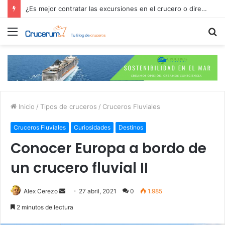
¿Es mejor contratar las excursiones en el crucero o directamente en el puerto?
Menú
B
p
Inicio
/
Tipos de cruceros
/
Cruceros Fluviales
Cruceros Fluviales
Curiosidades
Destinos
Conocer Europa a bordo de
un crucero fluvial II
Send
Alex Cerezo
27 abril, 2021
0
1.985
an
2 minutos de lectura
email