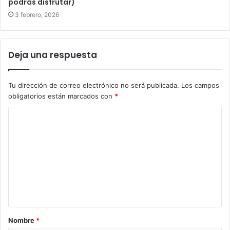
podrás disfrutar)
3 febrero, 2026
Deja una respuesta
Tu dirección de correo electrónico no será publicada.
Los campos
obligatorios están marcados con
*
C
o
m
e
n
t
a
Nombre
*
r