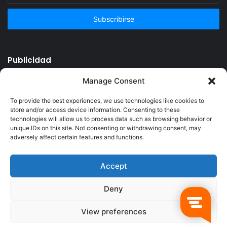
correo
electrónico
Publicidad
Manage Consent
To provide the best experiences, we use technologies like cookies to
store and/or access device information. Consenting to these
technologies will allow us to process data such as browsing behavior or
unique IDs on this site. Not consenting or withdrawing consent, may
adversely affect certain features and functions.
Accept
© Copyright 2026, Todos los derechos reservados @Crucerum |
Deny
Facebook
Twitter
YouTube
Instagram
View preferences