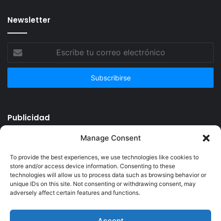
Newsletter
Escribe
tu
correo
electrónico
Publicidad
Manage Consent
To provide the best experiences, we use technologies like cookies to
store and/or access device information. Consenting to these
technologies will allow us to process data such as browsing behavior or
unique IDs on this site. Not consenting or withdrawing consent, may
adversely affect certain features and functions.
Accept