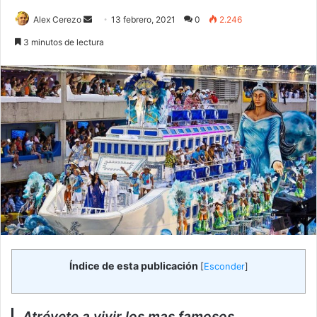
Send
Alex Cerezo
13 febrero, 2021
0
2.246
an
3 minutos de lectura
email
Índice de esta publicación
[
Esconder
]
Atrévete a vivir los mas famosos