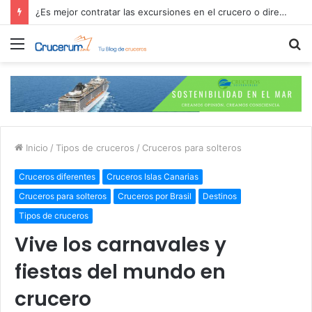
¿Es mejor contratar las excursiones en el crucero o directamente en el puerto?
Menú
B
p
Inicio
/
Tipos de cruceros
/
Cruceros para solteros
Cruceros diferentes
Cruceros Islas Canarias
Cruceros para solteros
Cruceros por Brasil
Destinos
Tipos de cruceros
Vive los carnavales y
fiestas del mundo en
crucero