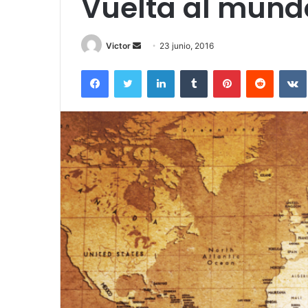
Vuelta al mundo
Send
Victor
23 junio, 2016
an
Facebook
Twitter
LinkedIn
Tumblr
Pinterest
Reddit
email