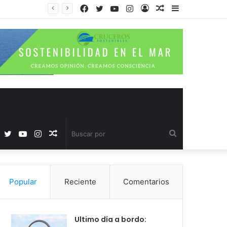
Facebook
Twitter
YouTube
Instagram
Acceso
Publicación
Barra
al
lateral
azar
Facebook
Twitter
YouTube
Instagram
Publicación
Buscar
al
por
Popular
Reciente
Comentarios
azar
Ultimo día a bordo: