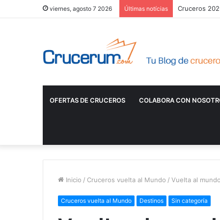
Cruceros 2026
viernes, agosto 7 2026
Últimas notícias
OFERTAS DE CRUCEROS
COLABORA CON NOSOTR
Inicio
/
Cruceros vuelta al Mundo
/
Vuelta al mundo
Cruceros vuelta al Mundo
Destinos
Sin categoría