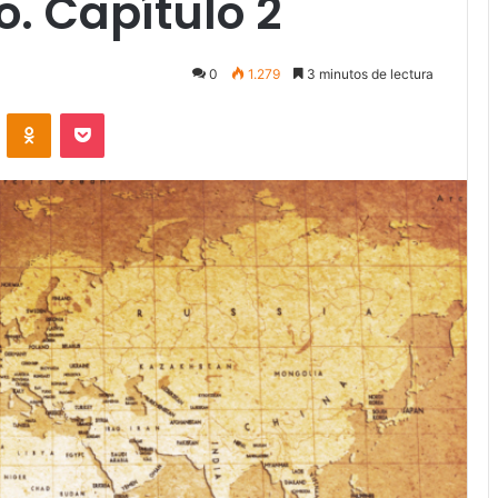
. Capítulo 2
0
1.279
3 minutos de lectura
VKontakte
Odnoklassniki
Pocket