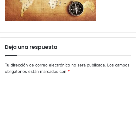
Deja una respuesta
Tu dirección de correo electrónico no será publicada.
Los campos
obligatorios están marcados con
*
C
o
m
e
n
t