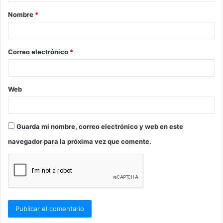
a
Nombre
*
r
i
o
Correo electrónico
*
*
Web
Guarda mi nombre, correo electrónico y web en este
navegador para la próxima vez que comente.