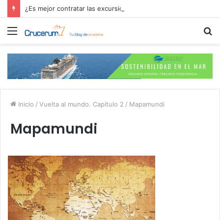
¿Es mejor contratar las excursiones en el crucero o directamente en el puerto?
Menú
B
p
Inicio
/
Vuelta al mundo. Capítulo 2
/
Mapamundi
Mapamundi