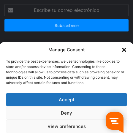
Escribe
tu
correo
electrónico
Publicidad
Manage Consent
To provide the best experiences, we use technologies like cookies to
store and/or access device information. Consenting to these
technologies will allow us to process data such as browsing behavior or
unique IDs on this site. Not consenting or withdrawing consent, may
adversely affect certain features and functions.
Accept
Deny
© Copyright 2026, Todos los derechos reservados @Crucerum |
View preferences
Facebook
Twitter
YouTube
Instagram