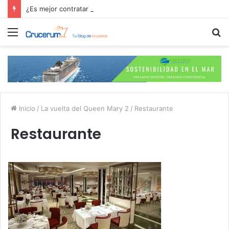
¿Es mejor contratar las excursiones en el crucero o directamente en el puerto?
Menú
B
p
Inicio
/
La vuelta del Queen Mary 2
/
Restaurante
Restaurante