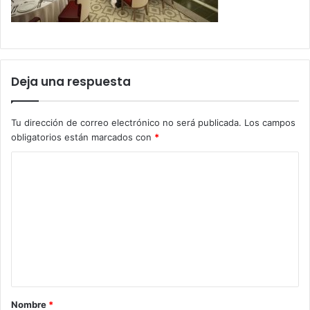
Deja una respuesta
Tu dirección de correo electrónico no será publicada.
Los campos
obligatorios están marcados con
*
C
o
m
e
n
t
a
Nombre
*
r