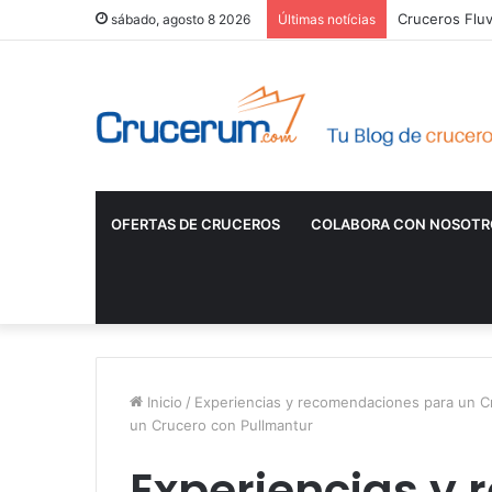
Cruceros Fluv
sábado, agosto 8 2026
Últimas notícias
OFERTAS DE CRUCEROS
COLABORA CON NOSOTR
Inicio
/
Experiencias y recomendaciones para un C
un Crucero con Pullmantur
Experiencias y