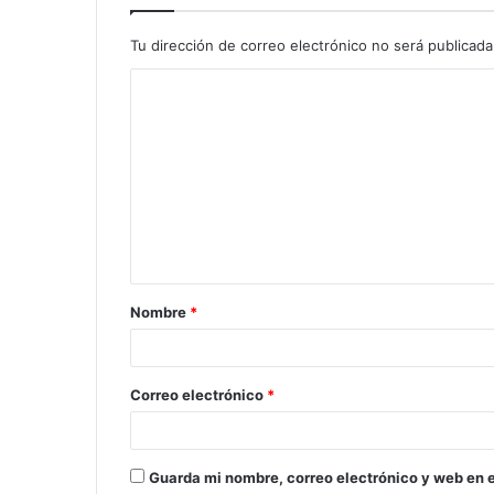
Tu dirección de correo electrónico no será publicada
C
o
m
e
n
t
a
Nombre
*
r
i
o
Correo electrónico
*
*
Guarda mi nombre, correo electrónico y web en 