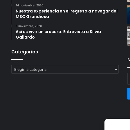
14 noviembre, 2020
Nuestra experiencia en el regreso a navegar del
MSC Grandiosa
9 noviembre, 2020
Así es vivir un crucero: Entrevista a Silvia
Gallardo
Categorías
N
Categorías
E
t
c
e