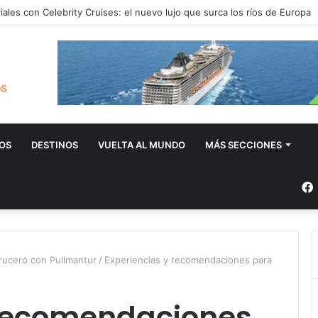
iales con Celebrity Cruises: el nuevo lujo que surca los ríos de Europa
OS
DESTINOS
VUELTA AL MUNDO
MÁS SECCIONES
rucero con Pullmantur
/
Experiencias y recomendaciones para
 recomendaciones