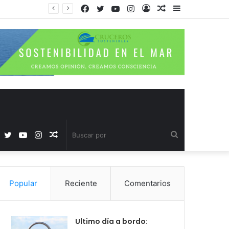
Facebook
Twitter
YouTube
Instagram
Acceso
Publicación
Barra
al
lateral
azar
Facebook
Twitter
YouTube
Instagram
Publicación
Buscar
al
por
Popular
Reciente
Comentarios
azar
Ultimo día a bordo: