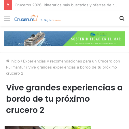
¿Es mejor contratar las excursiones en el crucero o directamente en el puerto?
Menú
B
p
Inicio
/
Experiencias y recomendaciones para un Crucero con
Pullmantur
/
Vive grandes experiencias a bordo de tu próximo
crucero 2
Vive grandes experiencias a
bordo de tu próximo
crucero 2