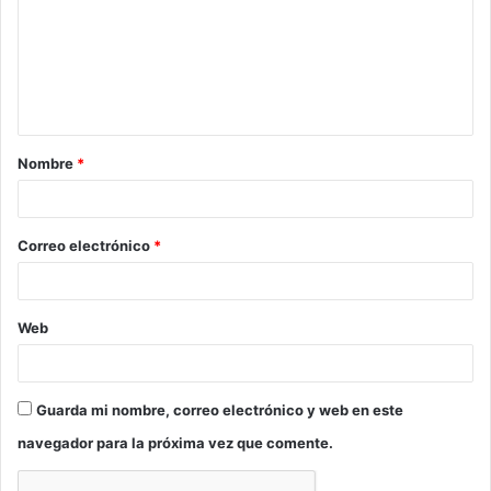
m
e
n
t
a
Nombre
*
r
i
o
Correo electrónico
*
*
Web
Guarda mi nombre, correo electrónico y web en este
navegador para la próxima vez que comente.