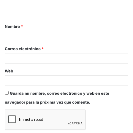
n
t
a
Nombre
*
r
i
o
Correo electrónico
*
*
Web
Guarda mi nombre, correo electrónico y web en este
navegador para la próxima vez que comente.