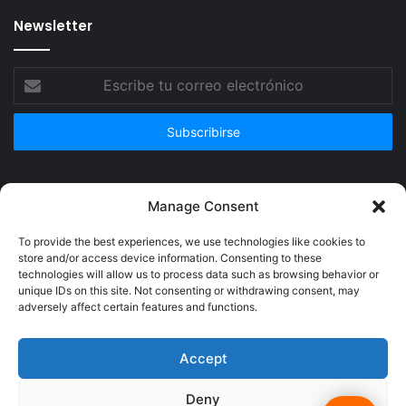
Newsletter
Escribe
tu
correo
electrónico
Publicidad
Manage Consent
To provide the best experiences, we use technologies like cookies to
store and/or access device information. Consenting to these
technologies will allow us to process data such as browsing behavior or
unique IDs on this site. Not consenting or withdrawing consent, may
adversely affect certain features and functions.
Accept
Deny
© Copyright 2026, Todos los derechos reservados @Crucerum |