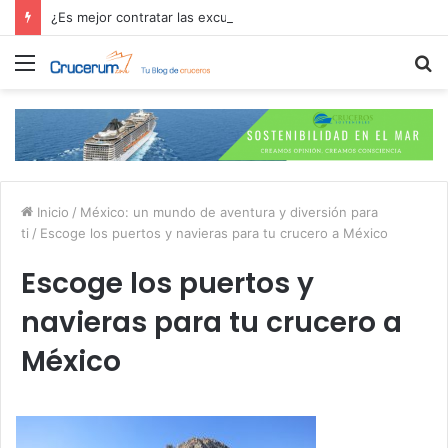
¿Es mejor contratar las excursiones en el crucero o directamente en el puerto?
Menú
B
p
Inicio
/
México: un mundo de aventura y diversión para
ti
/
Escoge los puertos y navieras para tu crucero a México
Escoge los puertos y
navieras para tu crucero a
México