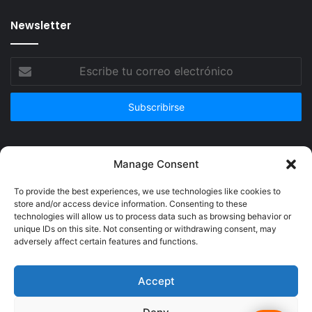
Newsletter
Escribe
tu
correo
electrónico
Publicidad
Manage Consent
To provide the best experiences, we use technologies like cookies to
store and/or access device information. Consenting to these
technologies will allow us to process data such as browsing behavior or
unique IDs on this site. Not consenting or withdrawing consent, may
adversely affect certain features and functions.
Accept
© Copyright 2026, Todos los derechos reservados @Crucerum |