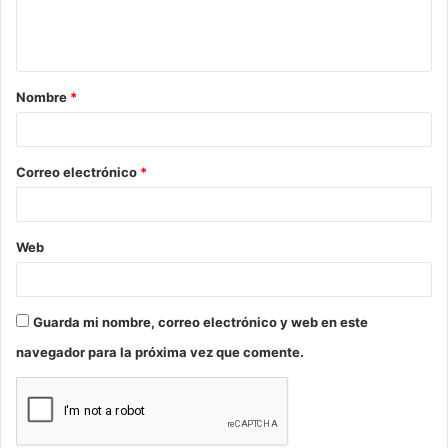
n
t
a
Nombre
*
r
i
o
Correo electrónico
*
*
Web
Guarda mi nombre, correo electrónico y web en este
navegador para la próxima vez que comente.