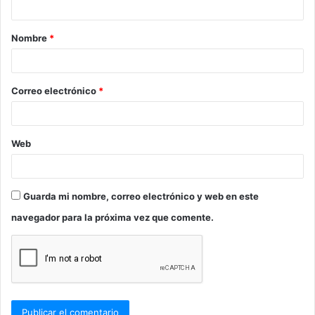
a
Nombre
*
r
i
o
Correo electrónico
*
*
Web
Guarda mi nombre, correo electrónico y web en este
navegador para la próxima vez que comente.