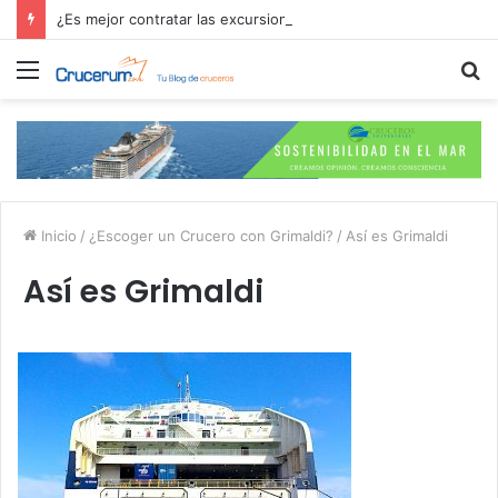
¿Es mejor contratar las excursiones en el crucero o directamente en el puerto?
Menú
B
p
Inicio
/
¿Escoger un Crucero con Grimaldi?
/
Así es Grimaldi
Así es Grimaldi