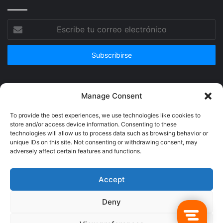
Escribe
tu
correo
electrónico
Publicidad
Manage Consent
To provide the best experiences, we use technologies like cookies to
store and/or access device information. Consenting to these
technologies will allow us to process data such as browsing behavior or
unique IDs on this site. Not consenting or withdrawing consent, may
adversely affect certain features and functions.
Accept
Deny
© Copyright 2026, Todos los derechos reservados @Crucerum |