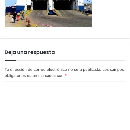
Deja una respuesta
Tu dirección de correo electrónico no será publicada.
Los campos
obligatorios están marcados con
*
C
o
m
e
n
t