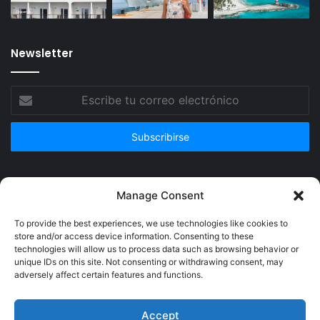
Newsletter
Escribe
tu
correo
electrónico
Publicidad
Manage Consent
To provide the best experiences, we use technologies like cookies to
store and/or access device information. Consenting to these
technologies will allow us to process data such as browsing behavior or
unique IDs on this site. Not consenting or withdrawing consent, may
adversely affect certain features and functions.
Accept