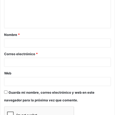
e
n
t
a
Nombre
*
r
i
o
Correo electrónico
*
*
Web
Guarda mi nombre, correo electrónico y web en este
navegador para la próxima vez que comente.