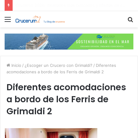
¿Es mejor contratar las excursiones en el crucero o directamente en el puerto?
Menú
B
p
Inicio
/
¿Escoger un Crucero con Grimaldi?
/
Diferentes
acomodaciones a bordo de los Ferris de Grimaldi 2
Diferentes acomodaciones
a bordo de los Ferris de
Grimaldi 2