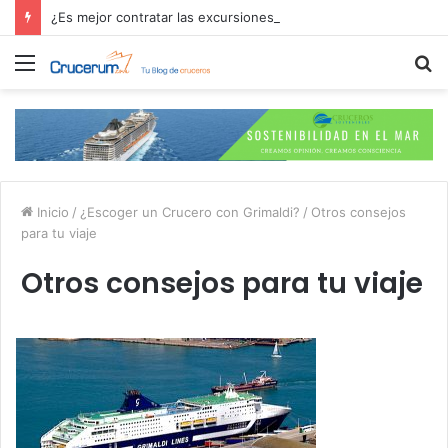
¿Es mejor contratar las excursiones en el crucero o directamente en el puerto?
Menú
B
p
Inicio
/
¿Escoger un Crucero con Grimaldi?
/
Otros consejos
para tu viaje
Otros consejos para tu viaje