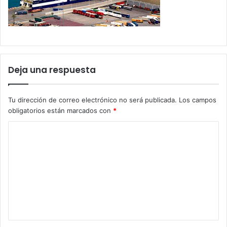
Deja una respuesta
Tu dirección de correo electrónico no será publicada.
Los campos
obligatorios están marcados con
*
C
o
m
e
n
t
a