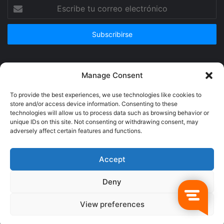
Escribe
tu
correo
electrónico
Publicidad
Manage Consent
To provide the best experiences, we use technologies like cookies to
store and/or access device information. Consenting to these
technologies will allow us to process data such as browsing behavior or
unique IDs on this site. Not consenting or withdrawing consent, may
adversely affect certain features and functions.
Accept
Deny
© Copyright 2026, Todos los derechos reservados @Crucerum |
View preferences
Facebook
Twitter
YouTube
Instagram