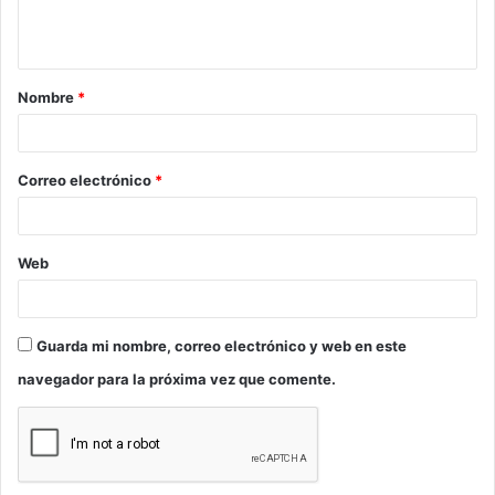
n
t
a
Nombre
*
r
i
o
Correo electrónico
*
*
Web
Guarda mi nombre, correo electrónico y web en este
navegador para la próxima vez que comente.