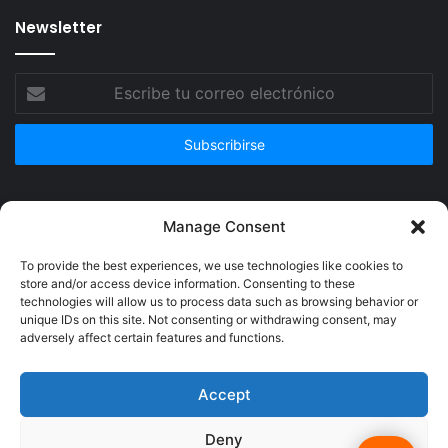
Newsletter
Escribe
tu
correo
electrónico
Publicidad
Manage Consent
To provide the best experiences, we use technologies like cookies to
store and/or access device information. Consenting to these
technologies will allow us to process data such as browsing behavior or
unique IDs on this site. Not consenting or withdrawing consent, may
adversely affect certain features and functions.
Accept
Deny
© Copyright 2026, Todos los derechos reservados @Crucerum |