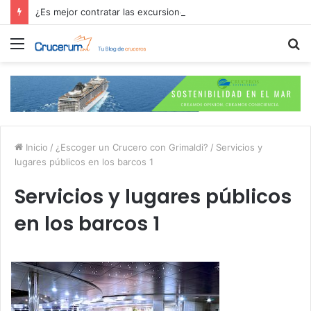
¿Es mejor contratar las excursiones en el crucero o directamente en el puerto?
Menú
B
p
Inicio
/
¿Escoger un Crucero con Grimaldi?
/
Servicios y
lugares públicos en los barcos 1
Servicios y lugares públicos
en los barcos 1