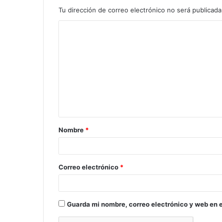
Tu dirección de correo electrónico no será publicada
C
o
m
e
n
t
a
Nombre
*
r
i
o
Correo electrónico
*
*
Guarda mi nombre, correo electrónico y web en 