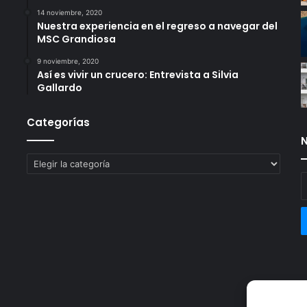
14 noviembre, 2020
Nuestra experiencia en el regreso a navegar del
MSC Grandiosa
9 noviembre, 2020
Así es vivir un crucero: Entrevista a Silvia
Gallardo
Categorías
N
Categorías
E
t
c
e