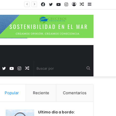
Facebook
Twitter
YouTube
Instagram
Acceso
Publicación
Barra
al
lateral
azar
Facebook
Twitter
YouTube
Instagram
Publicación
Buscar
al
por
Popular
Reciente
Comentarios
azar
Ultimo día a bordo: