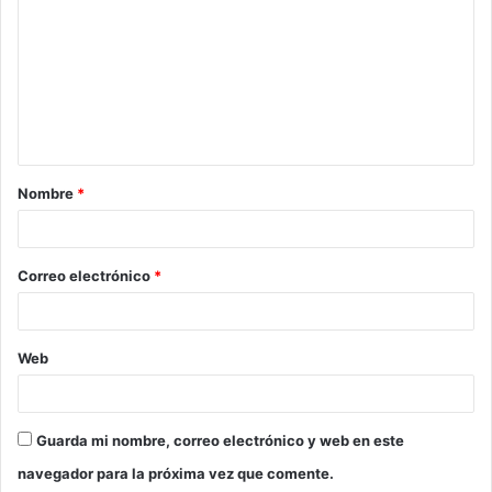
m
e
n
t
a
Nombre
*
r
i
o
Correo electrónico
*
*
Web
Guarda mi nombre, correo electrónico y web en este
navegador para la próxima vez que comente.