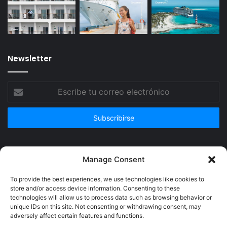
Newsletter
Escribe
tu
correo
electrónico
Publicidad
Manage Consent
To provide the best experiences, we use technologies like cookies to
store and/or access device information. Consenting to these
technologies will allow us to process data such as browsing behavior or
unique IDs on this site. Not consenting or withdrawing consent, may
adversely affect certain features and functions.