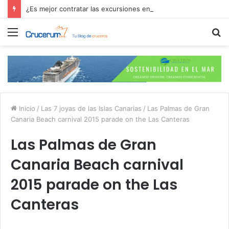
¿Es mejor contratar las excursiones en el crucero o directamente en el puerto?
Menú
B
p
Inicio
/
Las 7 joyas de las Islas Canarias
/
Las Palmas de Gran
Canaria Beach carnival 2015 parade on the Las Canteras
Las Palmas de Gran
Canaria Beach carnival
2015 parade on the Las
Canteras