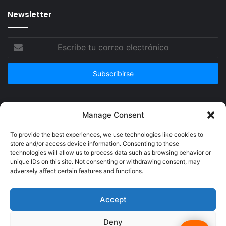
Newsletter
Escribe
tu
correo
electrónico
Publicidad
Manage Consent
To provide the best experiences, we use technologies like cookies to
store and/or access device information. Consenting to these
technologies will allow us to process data such as browsing behavior or
unique IDs on this site. Not consenting or withdrawing consent, may
adversely affect certain features and functions.
Accept
Deny
© Copyright 2026, Todos los derechos reservados @Crucerum |