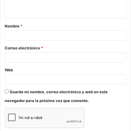
n
t
a
Nombre
*
r
i
o
Correo electrónico
*
*
Web
Guarda mi nombre, correo electrónico y web en este
navegador para la próxima vez que comente.