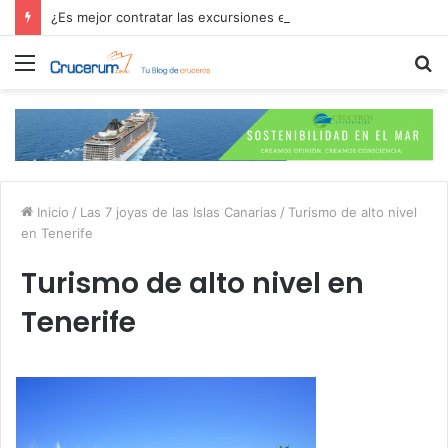
¿Es mejor contratar las excursiones en el crucero o directamente en el puerto?
Menú
B
p
Inicio
/
Las 7 joyas de las Islas Canarias
/
Turismo de alto nivel
en Tenerife
Turismo de alto nivel en
Tenerife