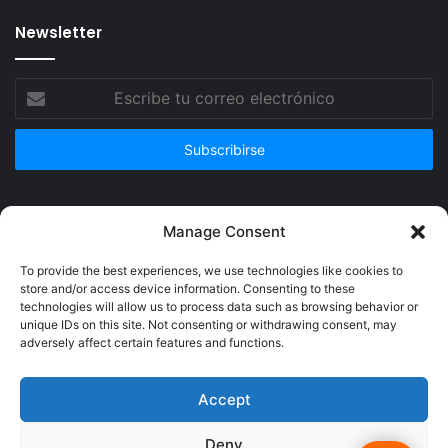
Newsletter
Escribe
tu
correo
electrónico
Publicidad
Manage Consent
To provide the best experiences, we use technologies like cookies to
store and/or access device information. Consenting to these
technologies will allow us to process data such as browsing behavior or
unique IDs on this site. Not consenting or withdrawing consent, may
adversely affect certain features and functions.
Accept
Deny
© Copyright 2026, Todos los derechos reservados @Crucerum |