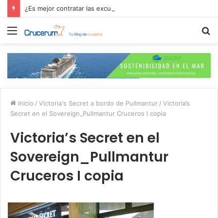
¿Es mejor contratar las excursiones en el crucero o directamente en el puerto?
Menú
B
p
Inicio
/
Victoria's Secret a bordo de Pullmantur
/
Victoria’s
Secret en el Sovereign_Pullmantur Cruceros I copia
Victoria’s Secret en el
Sovereign_Pullmantur
Cruceros I copia