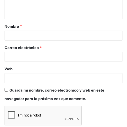
n
t
a
Nombre
*
r
i
o
Correo electrónico
*
*
Web
Guarda mi nombre, correo electrónico y web en este
navegador para la próxima vez que comente.