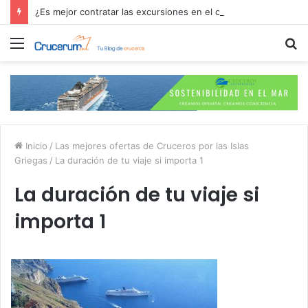
¿Es mejor contratar las excursiones en el crucero o directamente en el puerto?
Menú
B
p
Inicio
/
Las mejores ofertas de Cruceros por las Islas
Griegas
/
La duración de tu viaje si importa 1
La duración de tu viaje si
importa 1