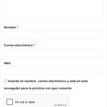
n
t
a
Nombre
*
r
i
o
Correo electrónico
*
*
Web
Guarda mi nombre, correo electrónico y web en este
navegador para la próxima vez que comente.