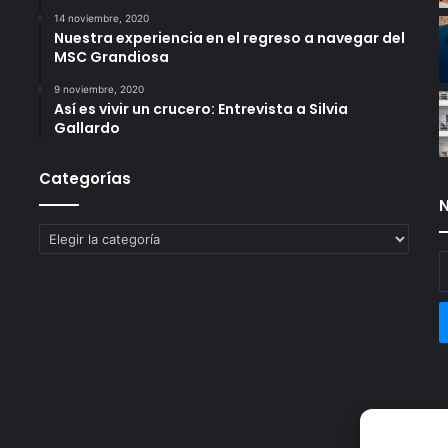
14 noviembre, 2020
Nuestra experiencia en el regreso a navegar del
MSC Grandiosa
9 noviembre, 2020
Así es vivir un crucero: Entrevista a Silvia
Gallardo
Categorías
N
Categorías
E
t
c
e