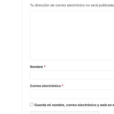
Tu dirección de correo electrónico no será publicada
C
o
m
e
n
t
a
Nombre
*
r
i
o
Correo electrónico
*
*
Guarda mi nombre, correo electrónico y web en 