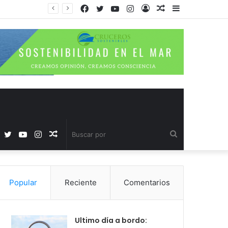
Facebook
Twitter
YouTube
Instagram
Acceso
Publicación
Barra
al
lateral
azar
Facebook
Twitter
YouTube
Instagram
Publicación
Buscar
al
por
Popular
Reciente
Comentarios
azar
Ultimo día a bordo: