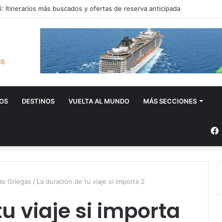
 Itinerarios más buscados y ofertas de reserva anticipada
OS
DESTINOS
VUELTA AL MUNDO
MÁS SECCIONES
as Griegas
/
La duración de tu viaje si importa 2
u viaje si importa