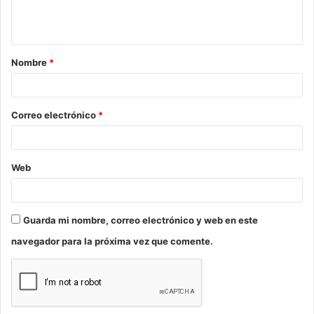
n
t
a
Nombre
*
r
i
o
Correo electrónico
*
*
Web
Guarda mi nombre, correo electrónico y web en este
navegador para la próxima vez que comente.