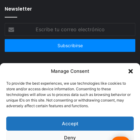
Newsletter
Escribe
tu
correo
electrónico
Publicidad
Manage Consent
To provide the best experiences, we use technologies like cookies to
store and/or access device information. Consenting to these
technologies will allow us to process data such as browsing behavior or
unique IDs on this site. Not consenting or withdrawing consent, may
adversely affect certain features and functions.
Accept
Deny
© Copyright 2026, Todos los derechos reservados @Crucerum |