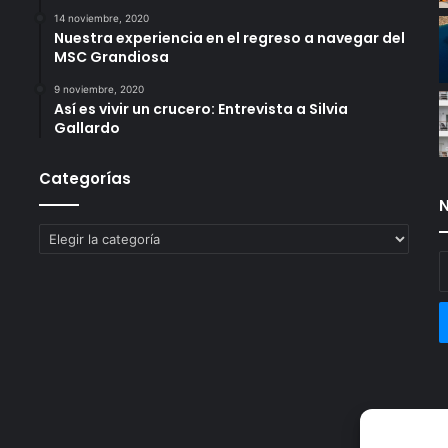
14 noviembre, 2020
Nuestra experiencia en el regreso a navegar del
MSC Grandiosa
9 noviembre, 2020
Así es vivir un crucero: Entrevista a Silvia
Gallardo
Categorías
N
Categorías
E
t
c
e