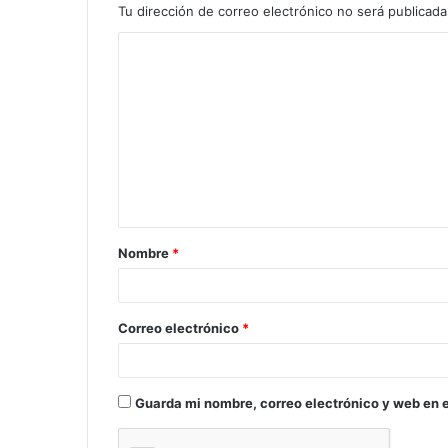
Tu dirección de correo electrónico no será publicada
C
o
m
e
n
t
a
Nombre
*
r
i
o
Correo electrónico
*
*
Guarda mi nombre, correo electrónico y web en 