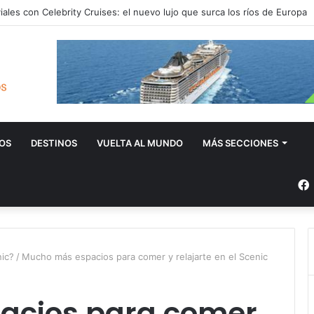
iales con Celebrity Cruises: el nuevo lujo que surca los ríos de Europa
OS
DESTINOS
VUELTA AL MUNDO
MÁS SECCIONES
ic?
/
Mucho más espacios para comer y relajarte en el Scenic
acios para comer