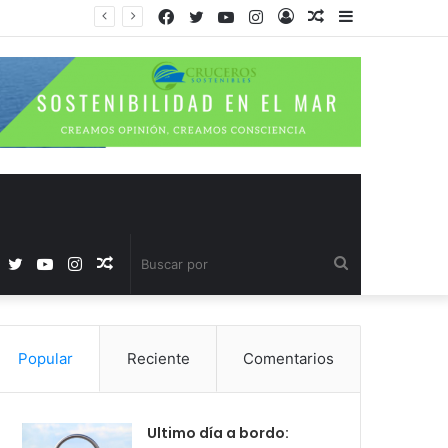
Facebook
Twitter
YouTube
Instagram
Acceso
Publicación
Barra
al
lateral
azar
Facebook
Twitter
YouTube
Instagram
Publicación
Buscar
al
por
Popular
Reciente
Comentarios
azar
Ultimo día a bordo: