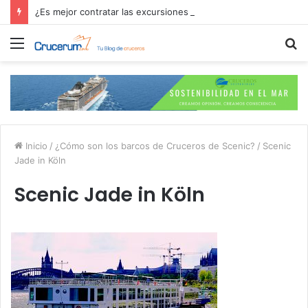
¿Es mejor contratar las excursiones en el crucero o directamente en el puerto?
Menú
B
p
Inicio
/
¿Cómo son los barcos de Cruceros de Scenic?
/
Scenic
Jade in Köln
Scenic Jade in Köln