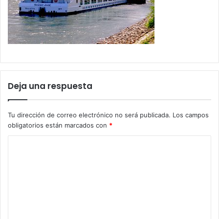
Deja una respuesta
Tu dirección de correo electrónico no será publicada.
Los campos
obligatorios están marcados con
*
C
o
m
e
n
t