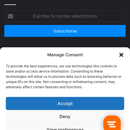
Escribe
tu
correo
electrónico
Publicidad
Manage Consent
To provide the best experiences, we use technologies like cookies to
store and/or access device information. Consenting to these
technologies will allow us to process data such as browsing behavior or
unique IDs on this site. Not consenting or withdrawing consent, may
adversely affect certain features and functions.
Accept
Deny
© Copyright 2026, Todos los derechos reservados @Crucerum |
View preferences