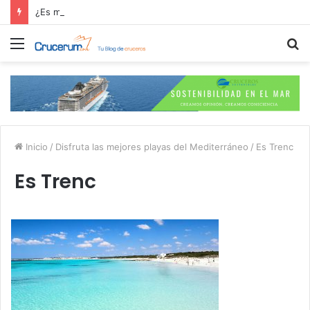
¿Es mejor contratar las excursiones en el crucero o directamente en el puerto?
Menú
B
p
Inicio
/
Disfruta las mejores playas del Mediterráneo
/
Es Trenc
Es Trenc