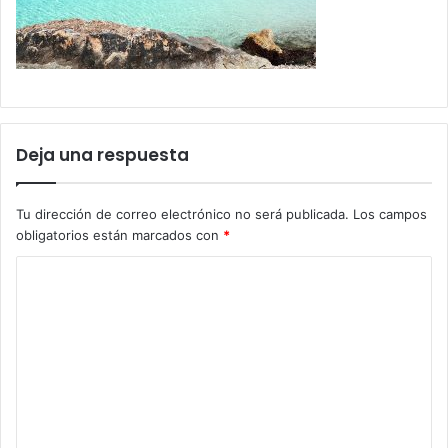
Deja una respuesta
Tu dirección de correo electrónico no será publicada.
Los campos
obligatorios están marcados con
*
C
o
m
e
n
t