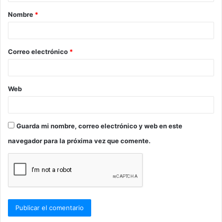
a
Nombre
*
r
i
o
Correo electrónico
*
*
Web
Guarda mi nombre, correo electrónico y web en este
navegador para la próxima vez que comente.