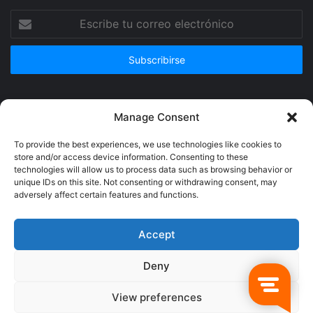
Escribe
tu
correo
electrónico
Publicidad
Manage Consent
To provide the best experiences, we use technologies like cookies to
store and/or access device information. Consenting to these
technologies will allow us to process data such as browsing behavior or
unique IDs on this site. Not consenting or withdrawing consent, may
adversely affect certain features and functions.
Accept
Deny
© Copyright 2026, Todos los derechos reservados @Crucerum |
View preferences
Facebook
Twitter
YouTube
Instagram