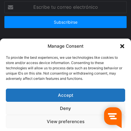
Escribe
tu
correo
electrónico
Publicidad
Manage Consent
To provide the best experiences, we use technologies like cookies to
store and/or access device information. Consenting to these
technologies will allow us to process data such as browsing behavior or
unique IDs on this site. Not consenting or withdrawing consent, may
adversely affect certain features and functions.
Accept
Deny
© Copyright 2026, Todos los derechos reservados @Crucerum |
View preferences
Facebook
Twitter
YouTube
Instagram