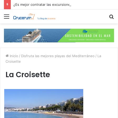
¿Es mejor contratar las excursiones en el crucero o directamente en el puerto?
Menú
B
p
Inicio
/
Disfruta las mejores playas del Mediterráneo
/
La
Croisette
La Croisette