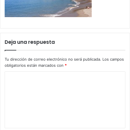
Deja una respuesta
Tu dirección de correo electrónico no será publicada.
Los campos
obligatorios están marcados con
*
C
o
m
e
n
t
a