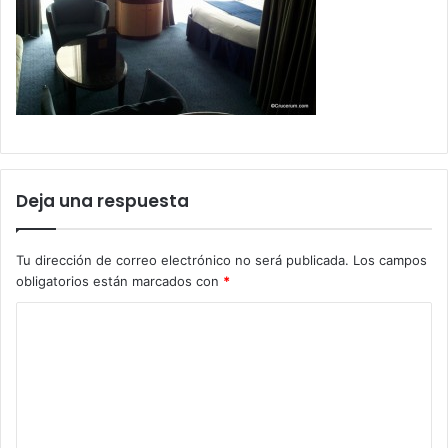
Deja una respuesta
Tu dirección de correo electrónico no será publicada.
Los campos
obligatorios están marcados con
*
C
o
m
e
n