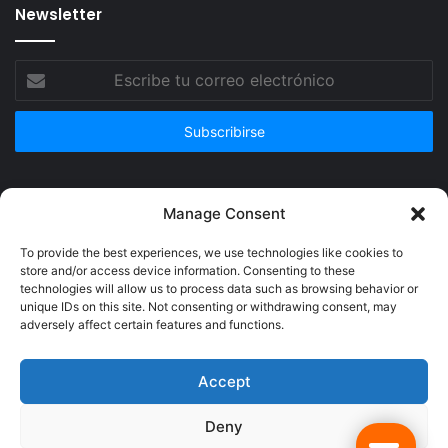
Newsletter
Escribe
tu
correo
electrónico
Publicidad
Manage Consent
To provide the best experiences, we use technologies like cookies to
store and/or access device information. Consenting to these
technologies will allow us to process data such as browsing behavior or
unique IDs on this site. Not consenting or withdrawing consent, may
adversely affect certain features and functions.
Accept
Deny
© Copyright 2026, Todos los derechos reservados @Crucerum |