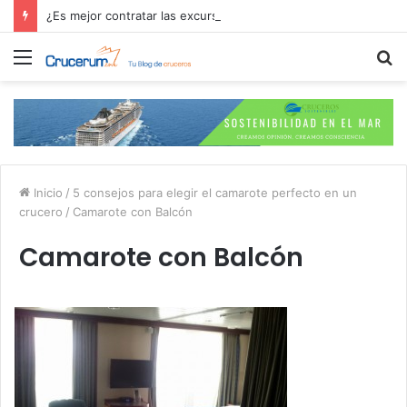
¿Es mejor contratar las excursiones en el crucero o directamente en el puerto?
Menú
B
p
Inicio
/
5 consejos para elegir el camarote perfecto en un
crucero
/
Camarote con Balcón
Camarote con Balcón