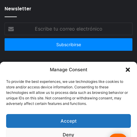
Newsletter
Escribe
tu
correo
electrónico
Publicidad
Manage Consent
To provide the best experiences, we use technologies like cookies to
store and/or access device information. Consenting to these
technologies will allow us to process data such as browsing behavior or
unique IDs on this site. Not consenting or withdrawing consent, may
adversely affect certain features and functions.
Accept
Deny
© Copyright 2026, Todos los derechos reservados @Crucerum |