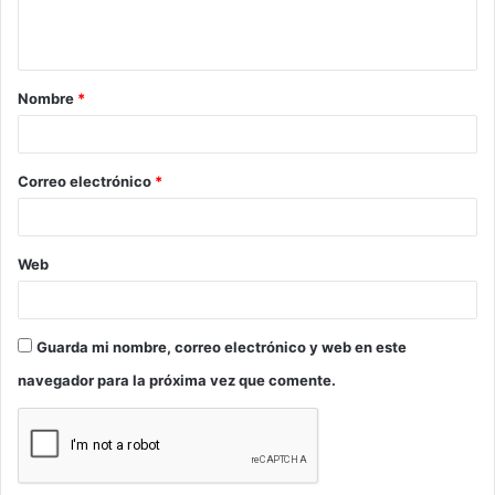
n
t
a
Nombre
*
r
i
o
Correo electrónico
*
*
Web
Guarda mi nombre, correo electrónico y web en este
navegador para la próxima vez que comente.