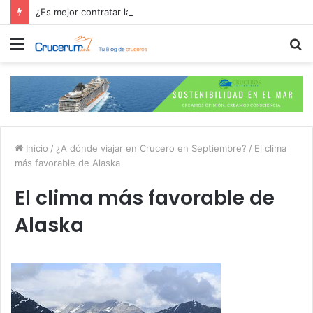
¿Es mejor contratar las excursiones en el crucero o directamente en el puerto?
Menú
B
p
Inicio
/
¿A dónde viajar en Crucero en Septiembre?
/
El clima
más favorable de Alaska
El clima más favorable de
Alaska