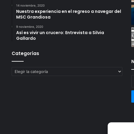
14 noviembre, 2020
Nuestra experiencia en el regreso a navegar del
MSC Grandiosa
9 noviembre, 2020
Así es vivir un crucero: Entrevista a Silvia
Gallardo
Categorías
N
Categorías
E
t
c
e