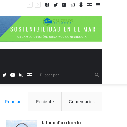
Facebook
Twitter
YouTube
Instagram
Acceso
Publicación
Barra
al
lateral
azar
Facebook
Twitter
YouTube
Instagram
Publicación
Buscar
al
por
Popular
Reciente
Comentarios
azar
Ultimo día a bordo: