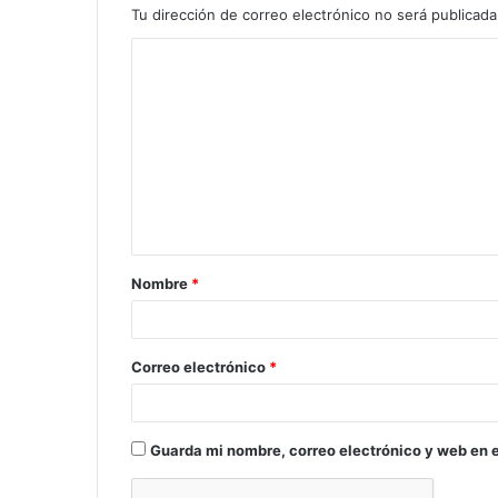
Tu dirección de correo electrónico no será publicada
C
o
m
e
n
t
a
Nombre
*
r
i
o
Correo electrónico
*
*
Guarda mi nombre, correo electrónico y web en 