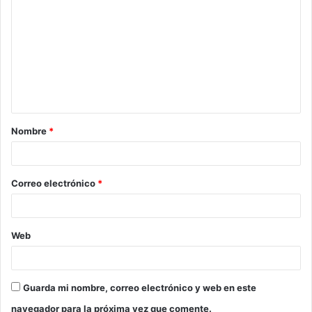
o
m
e
n
t
a
Nombre
*
r
i
o
Correo electrónico
*
*
Web
Guarda mi nombre, correo electrónico y web en este
navegador para la próxima vez que comente.