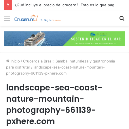
¿Qué incluye el precio del crucero? ¡Esto es lo que pagas por tu aventura en alta mar!
Menú
B
p
Inicio
/
Cruceros a Brasil: Samba, naturaleza y gastronomía
para disfrutar
/
landscape-sea-coast-nature-mountain-
photography-661139-pxhere.com
landscape-sea-coast-
nature-mountain-
photography-661139-
pxhere.com