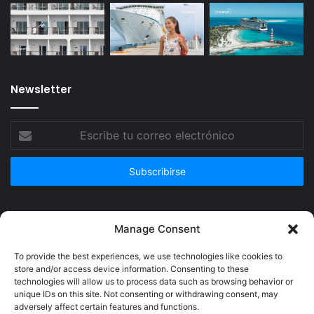
Newsletter
Escribe
tu
correo
electrónico
Publicidad
Manage Consent
To provide the best experiences, we use technologies like cookies to
store and/or access device information. Consenting to these
technologies will allow us to process data such as browsing behavior or
unique IDs on this site. Not consenting or withdrawing consent, may
adversely affect certain features and functions.