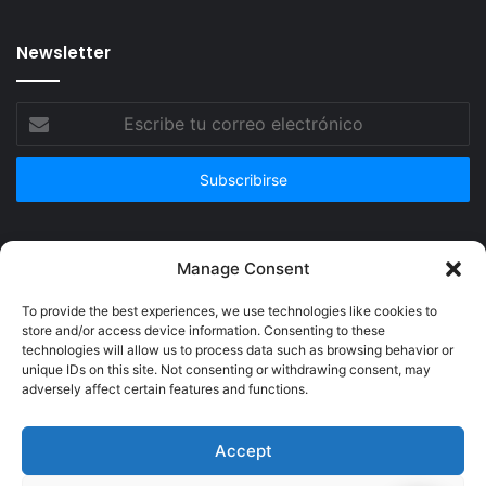
Newsletter
Escribe
tu
correo
electrónico
Publicidad
Manage Consent
To provide the best experiences, we use technologies like cookies to
store and/or access device information. Consenting to these
technologies will allow us to process data such as browsing behavior or
unique IDs on this site. Not consenting or withdrawing consent, may
adversely affect certain features and functions.
Accept