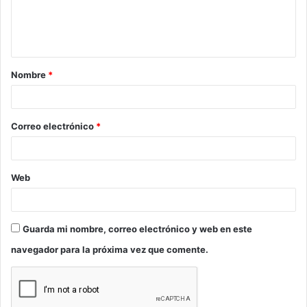
n
t
a
Nombre
*
r
i
o
Correo electrónico
*
*
Web
Guarda mi nombre, correo electrónico y web en este
navegador para la próxima vez que comente.