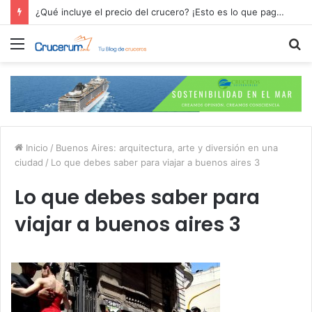
¿Qué incluye el precio del crucero? ¡Esto es lo que pagas por tu aventura en alta mar!
Menú
B
p
Inicio
/
Buenos Aires: arquitectura, arte y diversión en una
ciudad
/
Lo que debes saber para viajar a buenos aires 3
Lo que debes saber para
viajar a buenos aires 3