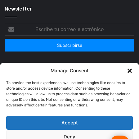
Newsletter
Escribe
tu
correo
electrónico
Publicidad
Manage Consent
To provide the best experiences, we use technologies like cookies to
store and/or access device information. Consenting to these
technologies will allow us to process data such as browsing behavior or
unique IDs on this site. Not consenting or withdrawing consent, may
adversely affect certain features and functions.
Accept
Deny
© Copyright 2026, Todos los derechos reservados @Crucerum |