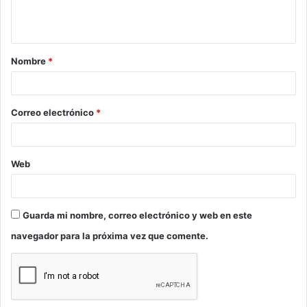
n
t
a
Nombre
*
r
i
o
Correo electrónico
*
*
Web
Guarda mi nombre, correo electrónico y web en este
navegador para la próxima vez que comente.