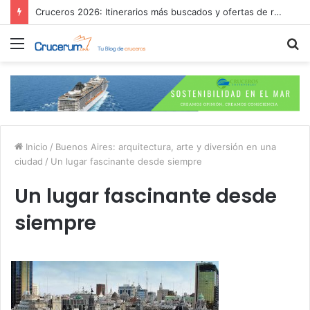
¿Es mejor contratar las excursiones en el crucero o directamente en el puerto?
Menú
B
p
Inicio
/
Buenos Aires: arquitectura, arte y diversión en una
ciudad
/
Un lugar fascinante desde siempre
Un lugar fascinante desde
siempre