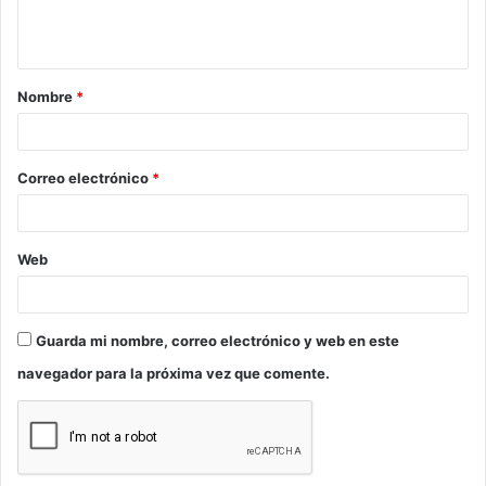
n
t
a
Nombre
*
r
i
o
Correo electrónico
*
*
Web
Guarda mi nombre, correo electrónico y web en este
navegador para la próxima vez que comente.