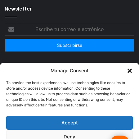
Newsletter
Escribe
tu
correo
electrónico
Publicidad
Manage Consent
To provide the best experiences, we use technologies like cookies to
store and/or access device information. Consenting to these
technologies will allow us to process data such as browsing behavior or
unique IDs on this site. Not consenting or withdrawing consent, may
adversely affect certain features and functions.
Accept
Deny
© Copyright 2026, Todos los derechos reservados @Crucerum |