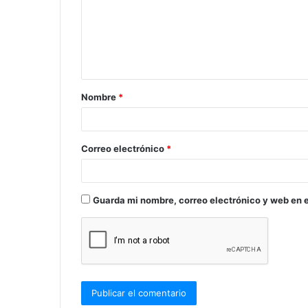
e
n
t
a
Nombre
*
r
i
o
Correo electrónico
*
*
Guarda mi nombre, correo electrónico y web en 