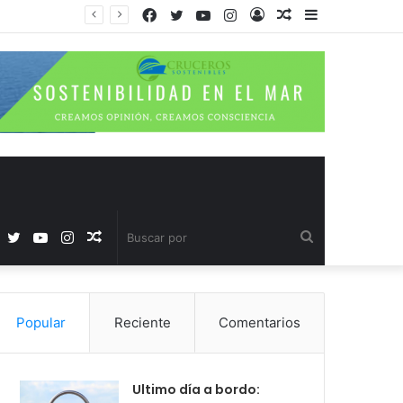
Facebook
Twitter
YouTube
Instagram
Acceso
Publicación
Barra
al
lateral
azar
Facebook
Twitter
YouTube
Instagram
Publicación
Buscar
al
por
Popular
Reciente
Comentarios
azar
Ultimo día a bordo: