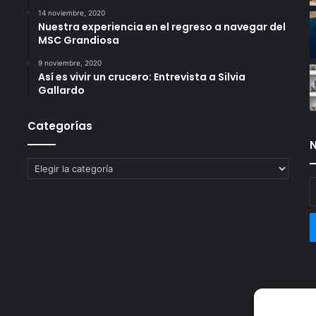
14 noviembre, 2020
Nuestra experiencia en el regreso a navegar del
MSC Grandiosa
9 noviembre, 2020
Así es vivir un crucero: Entrevista a Silvia
Gallardo
Categorías
N
Categorías
E
t
c
e