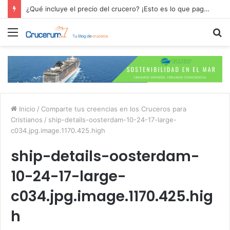
¿Qué incluye el precio del crucero? ¡Esto es lo que pagas por tu aventura en alta mar!
Menú
B
p
Inicio
/
Comparte tus creencias en los Cruceros para
Cristianos
/
ship-details-oosterdam-10-24-17-large-
c034.jpg.image.1170.425.high
ship-details-oosterdam-
10-24-17-large-
c034.jpg.image.1170.425.hig
h