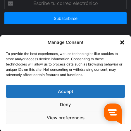
Escribe
tu
correo
electrónico
Publicidad
Manage Consent
To provide the best experiences, we use technologies like cookies to
store and/or access device information. Consenting to these
technologies will allow us to process data such as browsing behavior or
unique IDs on this site. Not consenting or withdrawing consent, may
adversely affect certain features and functions.
Accept
Deny
© Copyright 2026, Todos los derechos reservados @Crucerum |
View preferences
Facebook
Twitter
YouTube
Instagram