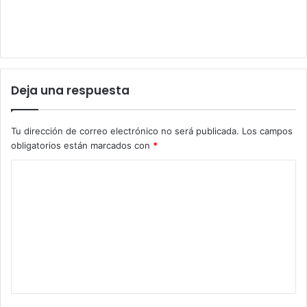
Deja una respuesta
Tu dirección de correo electrónico no será publicada.
Los campos
obligatorios están marcados con
*
C
o
m
e
n
t
a