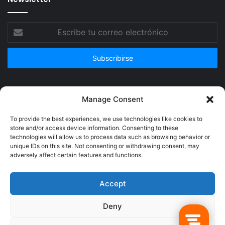
Escribe
tu
correo
electrónico
Publicidad
Manage Consent
To provide the best experiences, we use technologies like cookies to
store and/or access device information. Consenting to these
technologies will allow us to process data such as browsing behavior or
unique IDs on this site. Not consenting or withdrawing consent, may
adversely affect certain features and functions.
Accept
Deny
© Copyright 2026, Todos los derechos reservados @Crucerum |