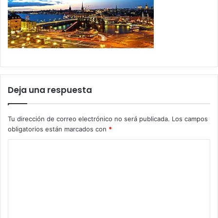
Deja una respuesta
Tu dirección de correo electrónico no será publicada.
Los campos
obligatorios están marcados con
*
C
o
m
e
n