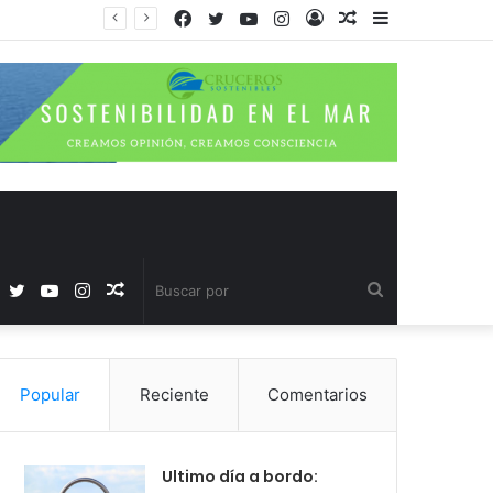
Facebook
Twitter
YouTube
Instagram
Acceso
Publicación
Barra
al
lateral
azar
Facebook
Twitter
YouTube
Instagram
Publicación
Buscar
al
por
Popular
Reciente
Comentarios
azar
Ultimo día a bordo: