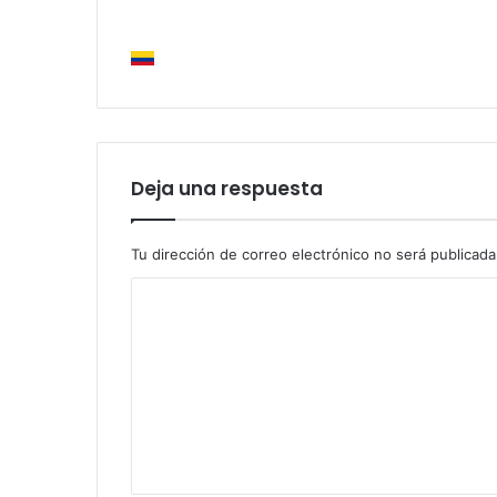
Deja una respuesta
Tu dirección de correo electrónico no será publicada
C
o
m
e
n
t
a