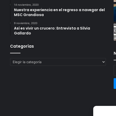
14 noviembre, 2020
Nuestra experiencia en el regreso a navegar del
MSC Grandiosa
9 noviembre, 2020
Así es vivir un crucero: Entrevista a Silvia
Gallardo
Categorías
N
Categorías
E
t
c
e