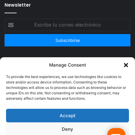
Newsletter
Escribe
tu
correo
electrónico
Publicidad
Manage Consent
To provide the best experiences, we use technologies like cookies to
store and/or access device information. Consenting to these
technologies will allow us to process data such as browsing behavior or
unique IDs on this site. Not consenting or withdrawing consent, may
adversely affect certain features and functions.
Accept
Deny
© Copyright 2026, Todos los derechos reservados @Crucerum |