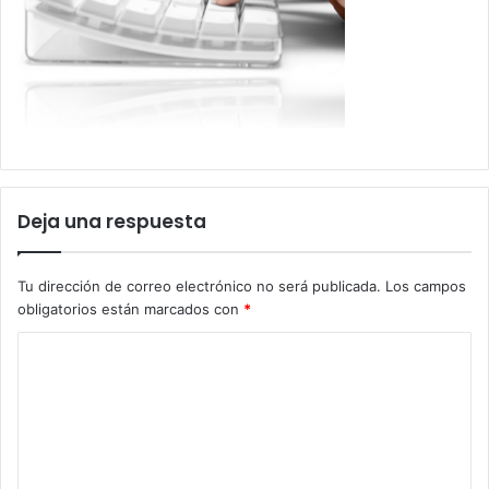
Deja una respuesta
Tu dirección de correo electrónico no será publicada.
Los campos
obligatorios están marcados con
*
C
o
m
e
n