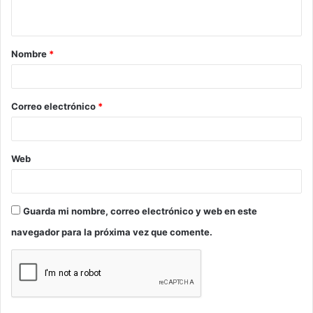
t
a
Nombre
*
r
i
o
Correo electrónico
*
*
Web
Guarda mi nombre, correo electrónico y web en este
navegador para la próxima vez que comente.