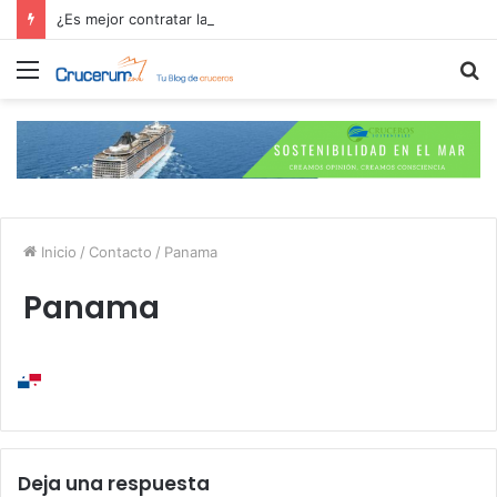
¿Es mejor contratar las excursiones en el crucero o directamente en el puerto?
Menú
B
p
Inicio
/
Contacto
/
Panama
Panama
Deja una respuesta