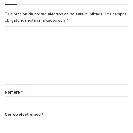
Tu dirección de correo electrónico no será publicada.
Los campos
obligatorios están marcados con
*
C
o
m
e
n
t
a
Nombre
*
r
i
o
Correo electrónico
*
*