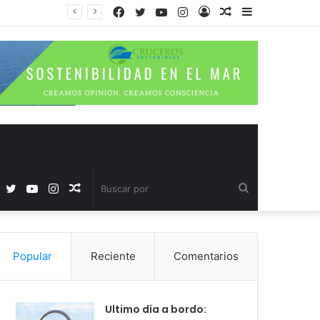
Facebook
Twitter
YouTube
Instagram
Acceso
Publicación
Barra
al
lateral
azar
Facebook
Twitter
YouTube
Instagram
Publicación
Buscar
al
por
Popular
Reciente
Comentarios
azar
Ultimo día a bordo: