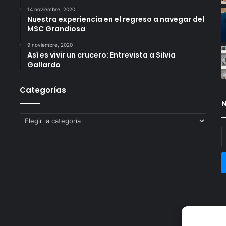
14 noviembre, 2020
Nuestra experiencia en el regreso a navegar del
MSC Grandiosa
9 noviembre, 2020
Así es vivir un crucero: Entrevista a Silvia
Gallardo
Categorías
N
Categorías
E
t
c
e