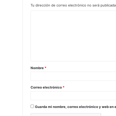
Tu dirección de correo electrónico no será publicada
C
o
m
e
n
t
a
Nombre
*
r
i
o
Correo electrónico
*
*
Guarda mi nombre, correo electrónico y web en 