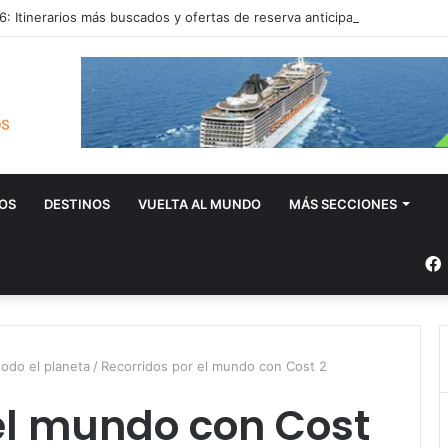
: Itinerarios más buscados y ofertas de reserva anticipada
OS
DESTINOS
VUELTA AL MUNDO
MÁS SECCIONES
odo el planeta
/
Recorridos por el mundo con Cost 2
el mundo con Cost