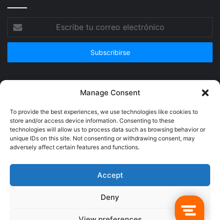
Escribe
tu
correo
electrónico
Publicidad
Manage Consent
To provide the best experiences, we use technologies like cookies to
store and/or access device information. Consenting to these
technologies will allow us to process data such as browsing behavior or
unique IDs on this site. Not consenting or withdrawing consent, may
adversely affect certain features and functions.
Accept
Deny
© Copyright 2026, Todos los derechos reservados @Crucerum |
View preferences