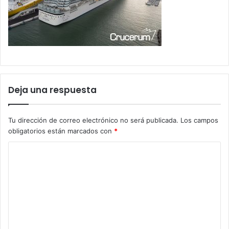
Deja una respuesta
Tu dirección de correo electrónico no será publicada.
Los campos
obligatorios están marcados con
*
C
o
m
e
n
t