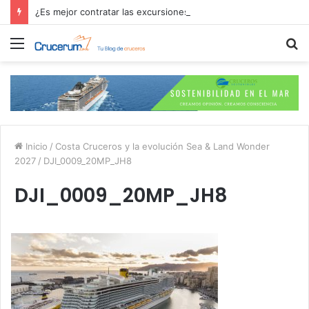
¿Es mejor contratar las excursiones en el crucero o directamente en el puerto?
Menú
B
p
Inicio
/
Costa Cruceros y la evolución Sea & Land Wonder
2027
/
DJI_0009_20MP_JH8
DJI_0009_20MP_JH8