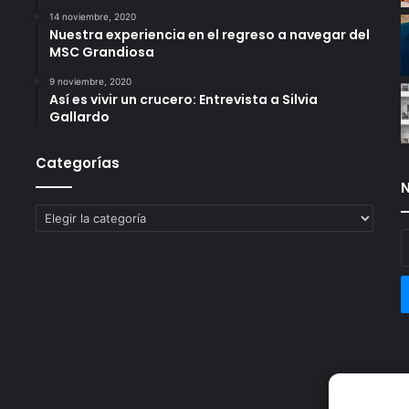
14 noviembre, 2020
Nuestra experiencia en el regreso a navegar del
MSC Grandiosa
9 noviembre, 2020
Así es vivir un crucero: Entrevista a Silvia
Gallardo
Categorías
N
Categorías
E
t
c
e