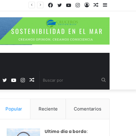
Facebook
Twitter
YouTube
Instagram
Acceso
Publicación
Barra
al
lateral
azar
Facebook
Twitter
YouTube
Instagram
Publicación
Buscar
al
por
Popular
Reciente
Comentarios
azar
Ultimo día a bordo: