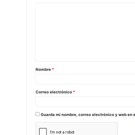
C
o
m
e
n
t
a
Nombre
*
r
i
o
Correo electrónico
*
*
Guarda mi nombre, correo electrónico y web en 