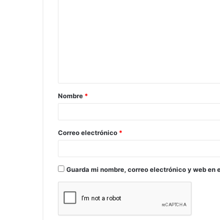
o
m
e
n
t
a
Nombre
*
r
i
o
Correo electrónico
*
*
Guarda mi nombre, correo electrónico y web en 