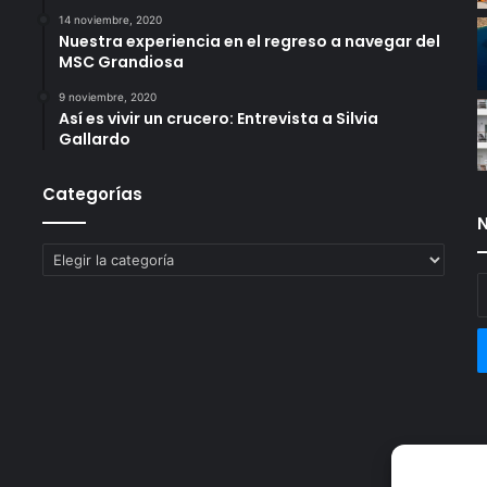
14 noviembre, 2020
Nuestra experiencia en el regreso a navegar del
MSC Grandiosa
9 noviembre, 2020
Así es vivir un crucero: Entrevista a Silvia
Gallardo
Categorías
N
Categorías
E
t
c
e