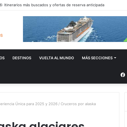
: Itinerarios más buscados y ofertas de reserva anticipada
OS
DESTINOS
VUELTA AL MUNDO
MÁS SECCIONES
eriencia Única para 2025 y 2026
/
Cruceros por alaska
aska glaciares