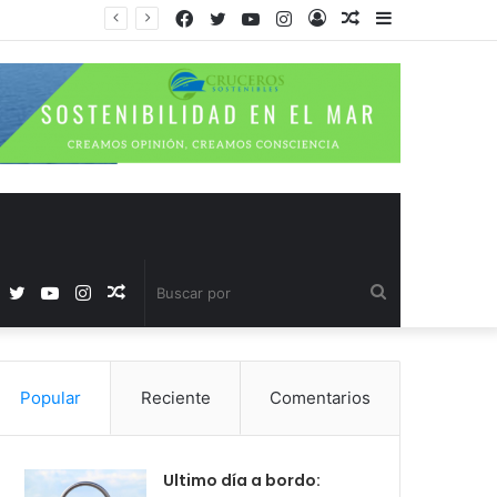
Facebook
Twitter
YouTube
Instagram
Acceso
Publicación
Barra
al
lateral
azar
Facebook
Twitter
YouTube
Instagram
Publicación
Buscar
al
por
Popular
Reciente
Comentarios
azar
Ultimo día a bordo: