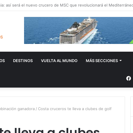
OS
DESTINOS
VUELTA AL MUNDO
MÁS SECCIONES
mbinación ganadora
/
Costa cruceros te lleva a clubes de golf
te lleva a clubes