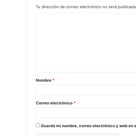
Tu dirección de correo electrónico no será publicada
C
o
m
e
n
t
a
Nombre
*
r
i
o
Correo electrónico
*
*
Guarda mi nombre, correo electrónico y web en 