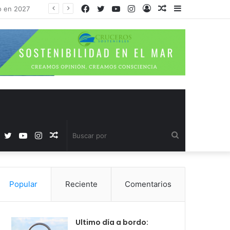
Facebook
Twitter
YouTube
Instagram
Acceso
Publicación
Barra
Norwegian Aura: el nuevo “barco grande” de Norwegian Cruise Line para 2027 (Todo lo que podrás disfrutar)
al
lateral
azar
Facebook
Twitter
YouTube
Instagram
Publicación
Buscar
al
por
Popular
Reciente
Comentarios
azar
Ultimo día a bordo: