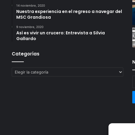
14 noviembre, 2020
Nuestra experiencia en el regreso a navegar del
MSC Grandiosa
9 noviembre, 2020
Así es vivir un crucero: Entrevista a Silvia
Gallardo
Categorías
N
Categorías
E
t
c
e