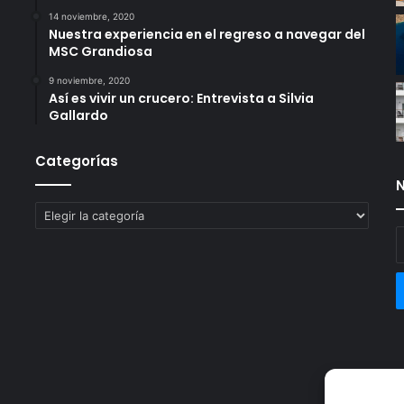
14 noviembre, 2020
Nuestra experiencia en el regreso a navegar del
MSC Grandiosa
9 noviembre, 2020
Así es vivir un crucero: Entrevista a Silvia
Gallardo
Categorías
N
Categorías
E
t
c
e