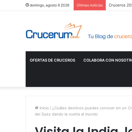
Cruceros 202
domingo, agosto 9 2026
Últimas notícias
OFERTAS DE CRUCEROS
COLABORA CON NOSOTR
Inicio
/
¿Cuáles destinos puedes conocer en un Cr
del Suez dando la vuelta al mundo
Visita la India, 