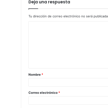
Deja una respuesta
Tu dirección de correo electrónico no será publicada
C
o
m
e
n
t
a
Nombre
*
r
i
o
Correo electrónico
*
*