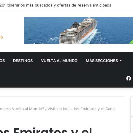
6: Itinerarios más buscados y ofertas de reserva anticipada
OS
DESTINOS
VUELTA AL MUNDO
MÁS SECCIONES
ucero Vuelta al Mundo?
/
Visita la India, los Emiratos y el Canal
los Emiratos y el