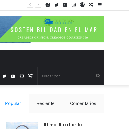
Facebook
Twitter
YouTube
Instagram
Acceso
Publicación
Barra
al
lateral
azar
Facebook
Twitter
YouTube
Instagram
Publicación
Buscar
al
por
Popular
Reciente
Comentarios
azar
Ultimo día a bordo: