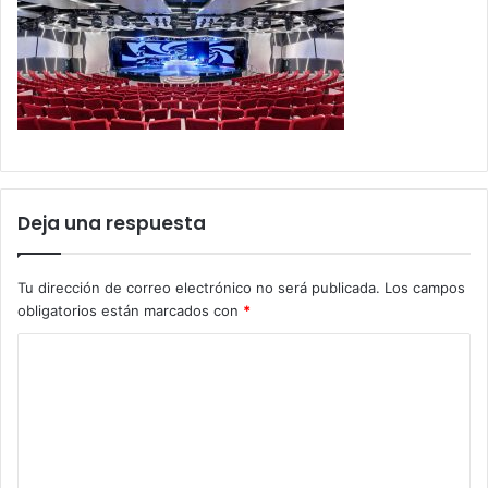
Deja una respuesta
Tu dirección de correo electrónico no será publicada.
Los campos
obligatorios están marcados con
*
C
o
m
e
n