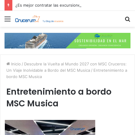
¿Es mejor contratar las excursiones en el crucero o directamente en el puerto?
Menú
B
p
Inicio
/
Descubre la Vuelta al Mundo 2027 con MSC Cruceros:
Un Viaje Inolvidable a Bordo del MSC Musica
/
Entretenimiento a
bordo MSC Musica
Entretenimiento a bordo
MSC Musica