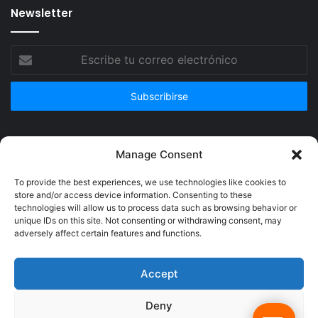
Newsletter
Escribe
tu
correo
electrónico
Publicidad
Manage Consent
To provide the best experiences, we use technologies like cookies to
store and/or access device information. Consenting to these
technologies will allow us to process data such as browsing behavior or
unique IDs on this site. Not consenting or withdrawing consent, may
adversely affect certain features and functions.
Accept
Deny
© Copyright 2026, Todos los derechos reservados @Crucerum |